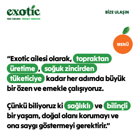
BİZE ULAŞIN
“Exotic ailesi olarak,
topraktan
üretime
,
soğuk zincirden
tüketiciye
kadar her adımda büyük
bir özen ve emekle çalışıyoruz.
Çünkü biliyoruz ki
sağlıklı
ve
bilinçli
bir yaşam, doğal olanı korumayı ve
ona saygı göstermeyi gerektirir.”